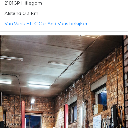
2181GP Hillegom
Afstand 0.21km
Van Varik ETTC Car And Vans bekijken