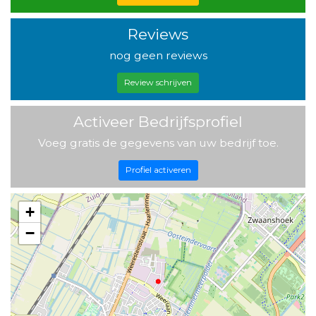
Reviews
nog geen reviews
Review schrijven
Activeer Bedrijfsprofiel
Voeg gratis de gegevens van uw bedrijf toe.
Profiel activeren
+
−