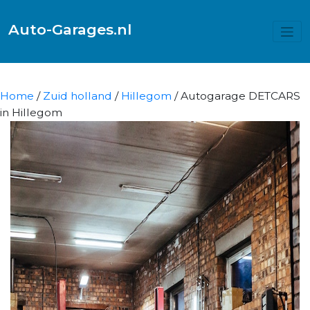
Auto-Garages.nl
Home
/
Zuid holland
/
Hillegom
/ Autogarage DETCARS
in Hillegom