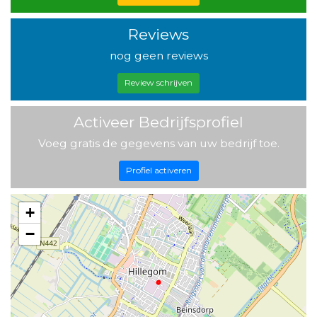
Reviews
nog geen reviews
Review schrijven
Activeer Bedrijfsprofiel
Voeg gratis de gegevens van uw bedrijf toe.
Profiel activeren
+
−