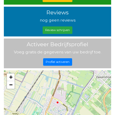
Reviews
nog geen reviews
Review schrijven
Activeer Bedrijfsprofiel
Voeg gratis de gegevens van uw bedrijf toe.
Profiel activeren
+
−