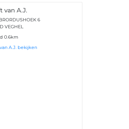
t van A.J.
IBRORDUSHOEK 6
RD VEGHEL
nd 0.6km
van A.J. bekijken