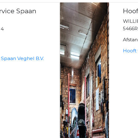
rvice Spaan
Hoof
WILL
5466
 4
Afsta
Hooft 
 Spaan Veghel B.V.