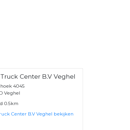
Truck Center B.V Veghel
hoek 4045
D Veghel
nd 0.5km
ruck Center B.V Veghel bekijken