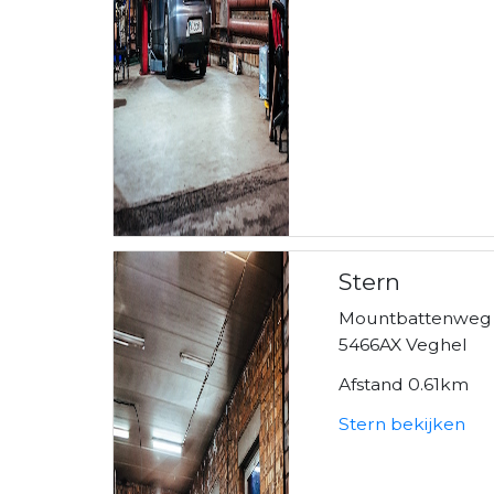
Stern
Mountbattenweg
5466AX Veghel
Afstand 0.61km
Stern bekijken