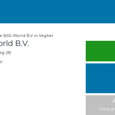
e BAS World B.V. in Veghel
rld B.V.
eg 2B
el
A
Voeg gr