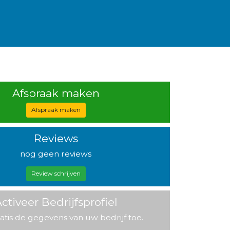
Afspraak maken
Afspraak maken
Reviews
nog geen reviews
Review schrijven
ctiveer Bedrijfsprofiel
atis de gegevens van uw bedrijf toe.