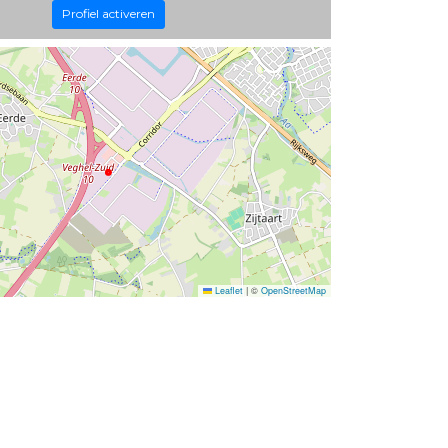
Profiel activeren
Leaflet
|
©
OpenStreetMap