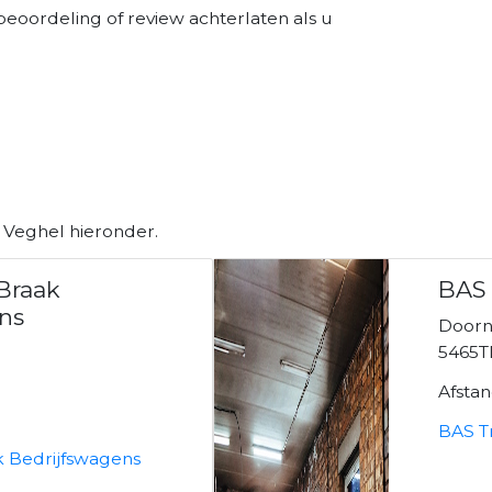
beoordeling of review achterlaten als u
 Veghel hieronder.
 Braak
BAS 
ns
Doorn
5465T
Afsta
BAS T
k Bedrijfswagens