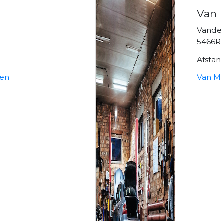
Van 
Vande
5466R
Afsta
ken
Van M