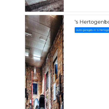
's Hertogenb
auto garages in 's Herto