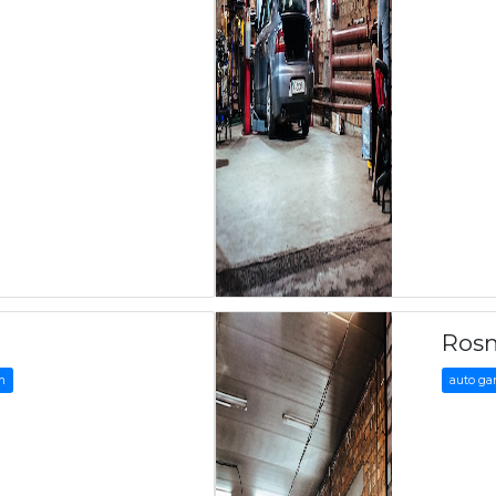
Ros
n
auto ga