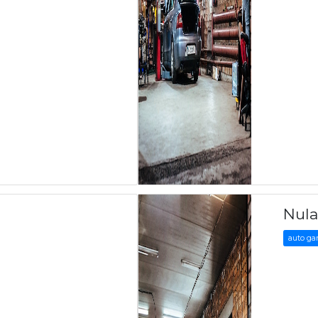
Nul
auto ga