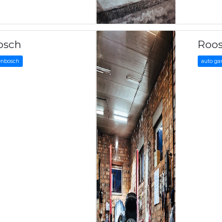
osch
Roo
genbosch
auto ga