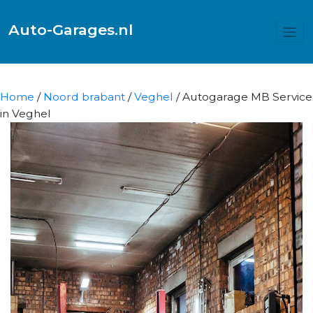
Auto-Garages.nl
Home
/
Noord brabant
/
Veghel
/ Autogarage MB Service
in Veghel