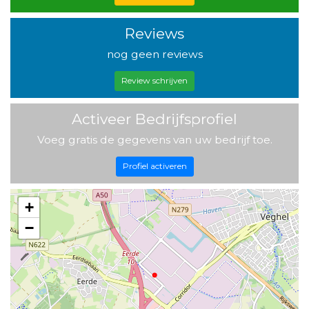
Reviews
nog geen reviews
Review schrijven
Activeer Bedrijfsprofiel
Voeg gratis de gegevens van uw bedrijf toe.
Profiel activeren
+
−