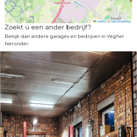
Leaflet
|
©
OpenStreetMap
Zoekt u een ander bedrijf?
Bekijk dan andere garages en bedrijven in Veghel
hieronder.