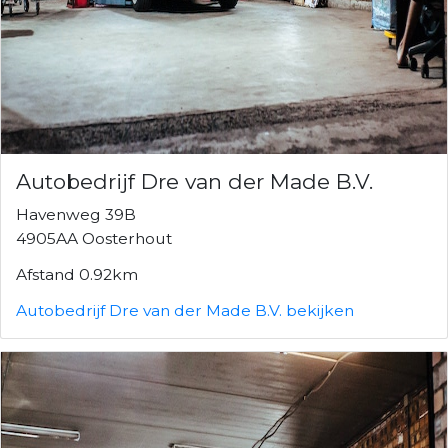
Autobedrijf Dre van der Made B.V.
Havenweg 39B
4905AA Oosterhout
Afstand 0.92km
Autobedrijf Dre van der Made B.V. bekijken