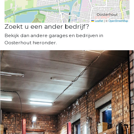
Leaflet
|
©
OpenStreetMap
Zoekt u een ander bedrijf?
Bekijk dan andere garages en bedrijven in
Oosterhout hieronder.