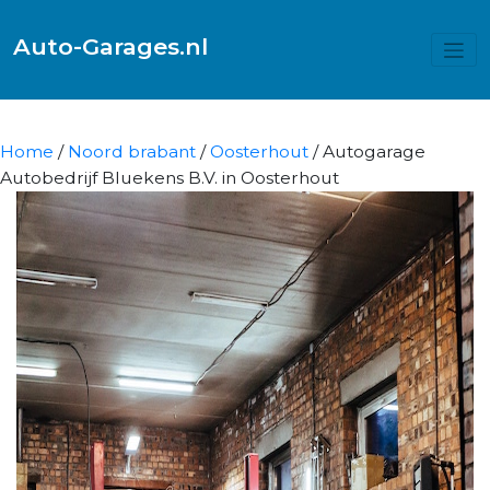
Auto-Garages.nl
Home
/
Noord brabant
/
Oosterhout
/ Autogarage
Autobedrijf Bluekens B.V. in Oosterhout