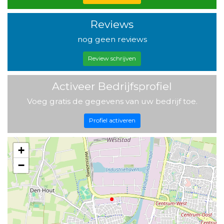
Reviews
nog geen reviews
Review schrijven
Activeer Bedrijfsprofiel
Voeg gratis de gegevens van uw bedrijf toe.
Profiel activeren
+
−