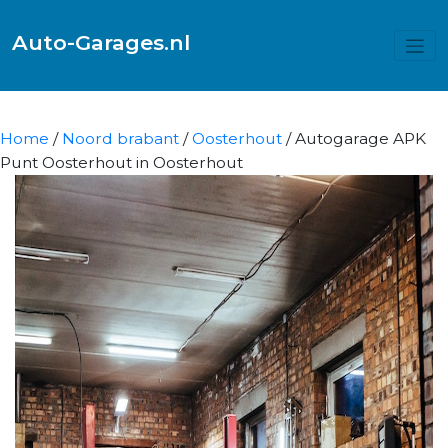
Auto-Garages.nl
Home
/
Noord brabant
/
Oosterhout
/ Autogarage APK
Punt Oosterhout in Oosterhout