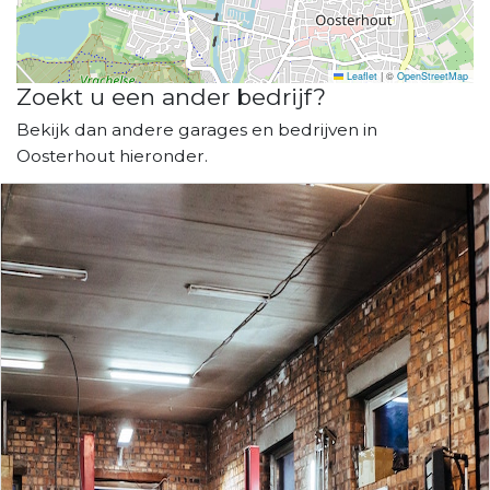
Leaflet
|
©
OpenStreetMap
Zoekt u een ander bedrijf?
Bekijk dan andere garages en bedrijven in
Oosterhout hieronder.