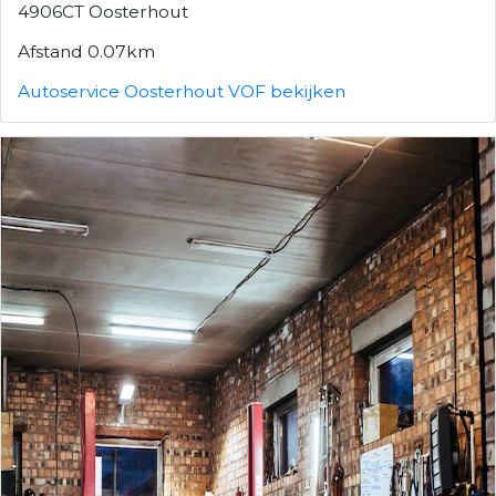
4906CT Oosterhout
Afstand 0.07km
Autoservice Oosterhout VOF bekijken