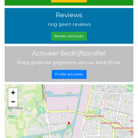
Reviews
nog geen reviews
Review schrijven
Activeer Bedrijfsprofiel
Voeg gratis de gegevens van uw bedrijf toe.
Profiel activeren
+
−