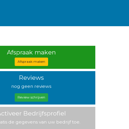
Afspraak maken
Afspraak maken
Reviews
nog geen reviews
Review schrijven
ctiveer Bedrijfsprofiel
atis de gegevens van uw bedrijf toe.