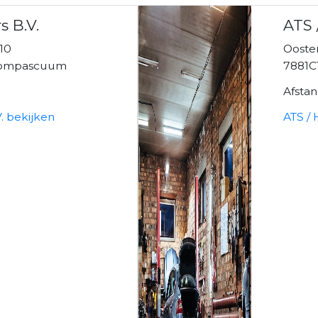
 B.V.
ATS 
10
Ooste
Compascuum
7881
Afsta
. bekijken
ATS /