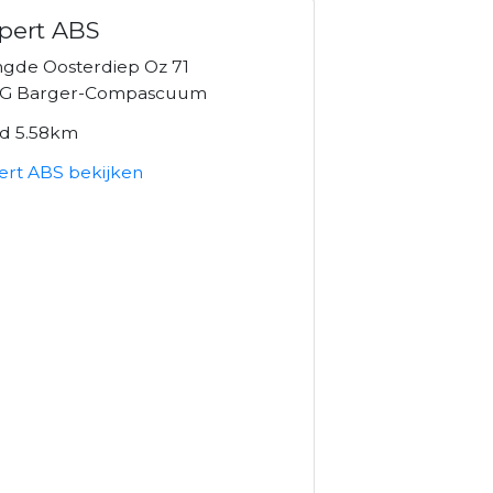
pert ABS
ngde Oosterdiep Oz 71
TG Barger-Compascuum
nd 5.58km
ert ABS bekijken