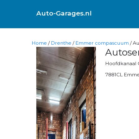
Auto-Garages.nl
Home
/
Drenthe
/
Emmer compascuum
/ A
Autose
Hoofdkanaal 
7881CL Emm