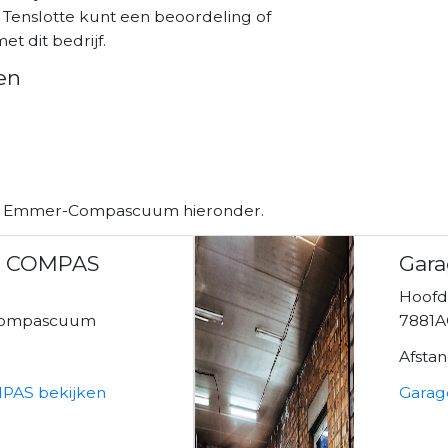
 Tenslotte kunt een beoordeling of
et dit bedrijf.
en
 in Emmer-Compascuum hieronder.
R COMPAS
Gara
Hoofd
Compascuum
7881
Afsta
PAS bekijken
Garag