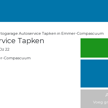
utogarage Autoservice Tapken in Emmer-Compascuum
rvice Tapken
Oz 22
er-Compascuum
A
Voeg gr