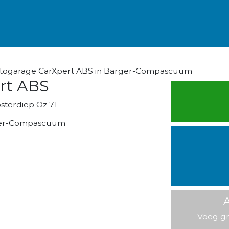
togarage CarXpert ABS in Barger-Compascuum
rt ABS
sterdiep Oz 71
er-Compascuum
A
Voeg gr