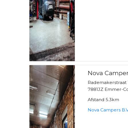
Nova Campers
Rademakerstraat 
7881JZ Emmer-
Afstand 5.3km
Nova Campers B.V