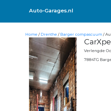
Auto-Garages.nl
Home
/
Drenthe
/
Barger compascuum
/ Au
CarXpe
Verlengde Oo
7884TG Barg