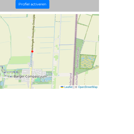
Profiel activeren
Leaflet
|
©
OpenStreetMap