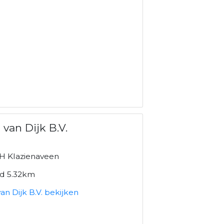
 van Dijk B.V.
1
H Klazienaveen
nd 5.32km
an Dijk B.V. bekijken