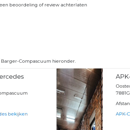
 een beoordeling of review achterlaten
in Barger-Compascuum hieronder.
Mercedes
APK
Ooste
Compascuum
7881
Afsta
des bekijken
APK-C