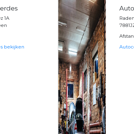
Gerdes
Aut
z 1A
Radem
een
7881
Afsta
s bekijken
Autoc