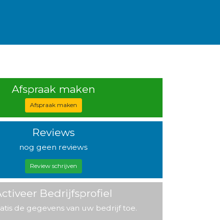
Afspraak maken
Afspraak maken
Reviews
nog geen reviews
Review schrijven
ctiveer Bedrijfsprofiel
atis de gegevens van uw bedrijf toe.