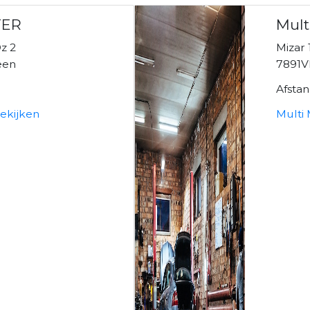
TER
Mult
z 2
Mizar 
een
7891V
Afsta
ekijken
Multi