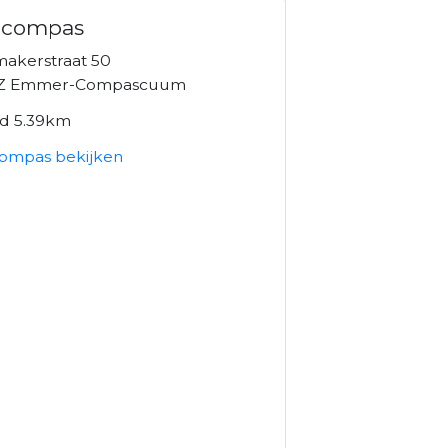
ocompas
akerstraat 50
JZ Emmer-Compascuum
nd 5.39km
ompas bekijken