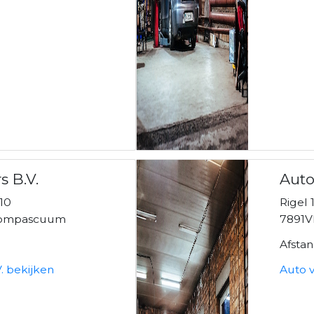
 B.V.
Auto
10
Rigel 
Compascuum
7891V
Afsta
. bekijken
Auto v