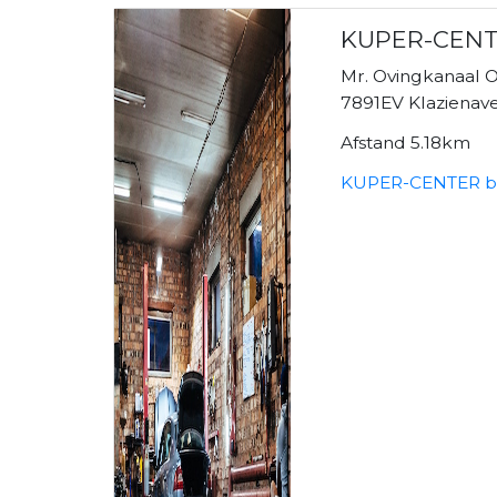
KUPER-CEN
Mr. Ovingkanaal O
7891EV Klazienav
Afstand 5.18km
KUPER-CENTER b