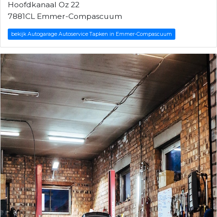
Hoofdkanaal Oz 22
7881CL Emmer-Compascuum
bekijk Autogarage Autoservice Tapken in Emmer-Compascuum