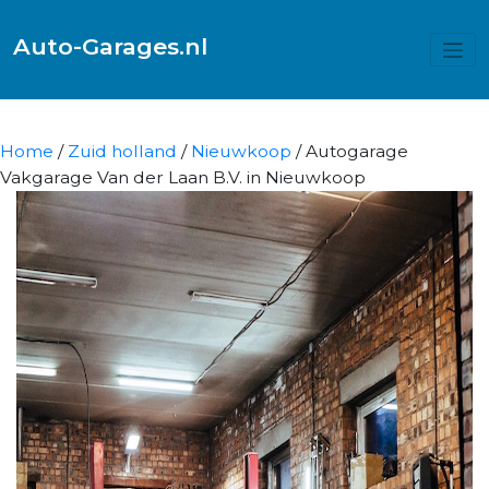
Auto-Garages.nl
Home
/
Zuid holland
/
Nieuwkoop
/ Autogarage
Vakgarage Van der Laan B.V. in Nieuwkoop