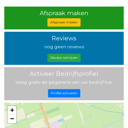
Afspraak maken
Afspraak maken
Reviews
nog geen reviews
Review schrijven
Activeer Bedrijfsprofiel
Voeg gratis de gegevens van uw bedrijf toe.
Profiel activeren
+
−