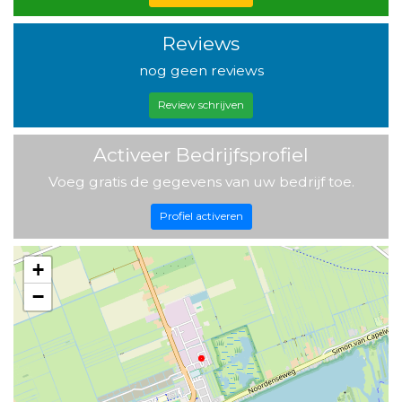
Reviews
nog geen reviews
Review schrijven
Activeer Bedrijfsprofiel
Voeg gratis de gegevens van uw bedrijf toe.
Profiel activeren
+
−