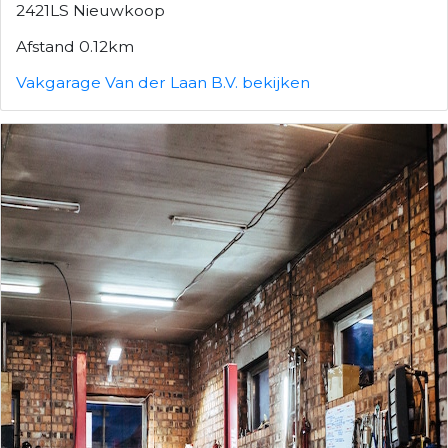
2421LS Nieuwkoop
Afstand 0.12km
Vakgarage Van der Laan B.V. bekijken