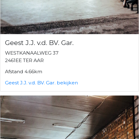
Geest J.J. v.d. BV. Gar.
WESTKANAALWEG 37
2461EE TER AAR
Afstand 4.66km
Geest J.J. v.d. BV. Gar. bekijken