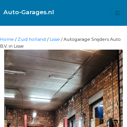
Auto-Garages.nl
Home
/
Zuid holland
/
Lisse
/ Autogarage Snijders Auto
B.V. in Lisse