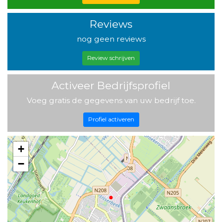
Reviews
nog geen reviews
Review schrijven
Activeer Bedrijfsprofiel
Voeg gratis de gegevens van uw bedrijf toe.
Profiel activeren
+
−