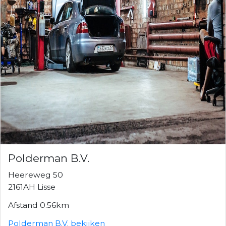
Polderman B.V.
Heereweg 50
2161AH Lisse
Afstand 0.56km
Polderman B.V. bekijken