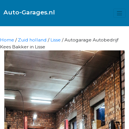
Auto-Garages.nl
Home
/
Zuid holland
/
Lisse
/ Autogarage Autobedrijf
Kees Bakker in Lisse