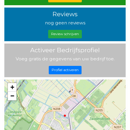
Reviews
nog geen reviews
Review schrijven
Activeer Bedrijfsprofiel
Voeg gratis de gegevens van uw bedrijf toe.
Profiel activeren
+
−