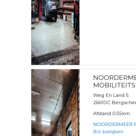
NOORDERM
MOBILITEITS
Weg En Land 5
2661DC Bergsche
Afstand 0.55km
NOORDERMEER M
B.V. bekijken