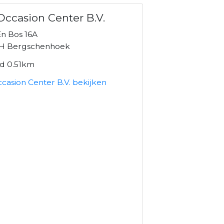
ccasion Center B.V.
n Bos 16A
H Bergschenhoek
nd 0.51km
casion Center B.V. bekijken