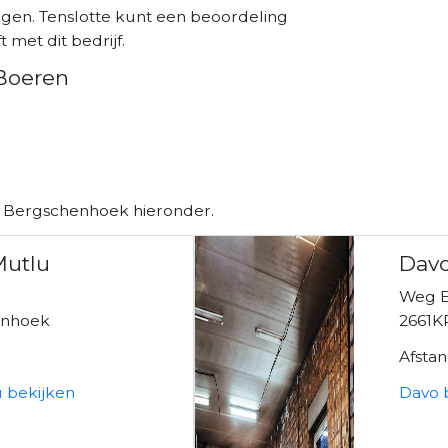
rgen. Tenslotte kunt een beoordeling
 met dit bedrijf.
 Boeren
n Bergschenhoek hieronder.
Mutlu
Dav
Weg E
enhoek
2661K
Afsta
u bekijken
Davo 