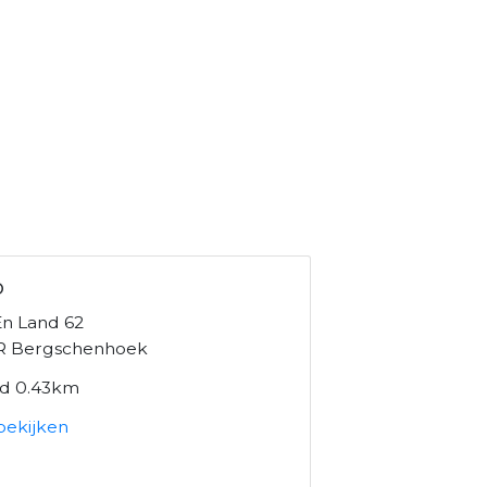
o
n Land 62
R Bergschenhoek
nd 0.43km
bekijken