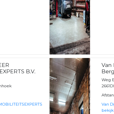
EER
Van 
EXPERTS B.V.
Berg
Weg E
nhoek
2661D
Afsta
OBILITEITSEXPERTS
Van D
bekij