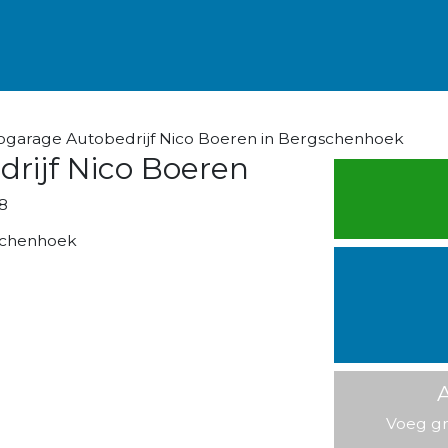
ogarage Autobedrijf Nico Boeren in Bergschenhoek
rijf Nico Boeren
8
schenhoek
A
Voeg gr