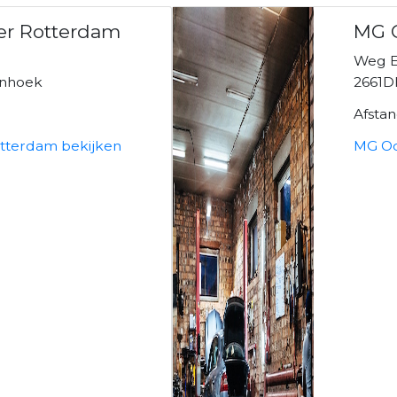
er Rotterdam
MG O
Weg E
enhoek
2661D
Afsta
otterdam bekijken
MG Oc