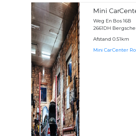
Mini CarCent
Weg En Bos 16B
2661DH Bergsch
Afstand 0.51km
Mini CarCenter R