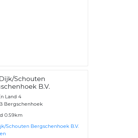
Dijk/Schouten
schenhoek B.V.
n Land 4
B Bergschenhoek
nd 0.59km
ijk/Schouten Bergschenhoek B.V.
ken