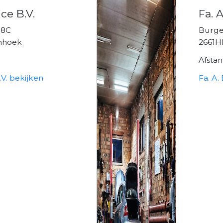
ce B.V.
Fa. 
38C
Burge
nhoek
2661H
Afsta
.V. bekijken
Fa. A