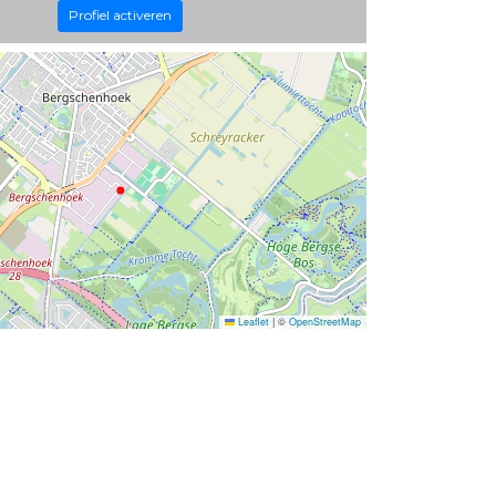
Profiel activeren
Leaflet
|
©
OpenStreetMap