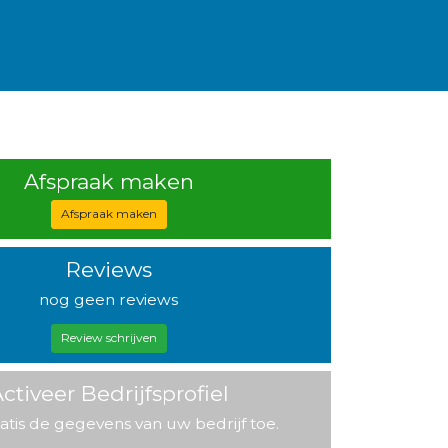
Afspraak maken
Afspraak maken
Reviews
nog geen reviews
Review schrijven
ctiveer Bedrijfsprofiel
atis de gegevens van uw bedrijf toe.