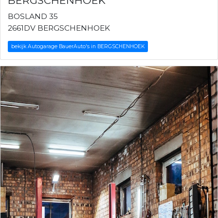
BERGSCHENHOEK
BOSLAND 35
2661DV BERGSCHENHOEK
bekijk Autogarage BauerAuto's in BERGSCHENHOEK