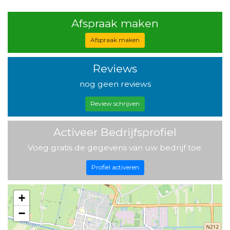
Afspraak maken
Afspraak maken
Reviews
nog geen reviews
Review schrijven
Activeer Bedrijfsprofiel
Voeg gratis de gegevens van uw bedrijf toe.
Profiel activeren
+
−