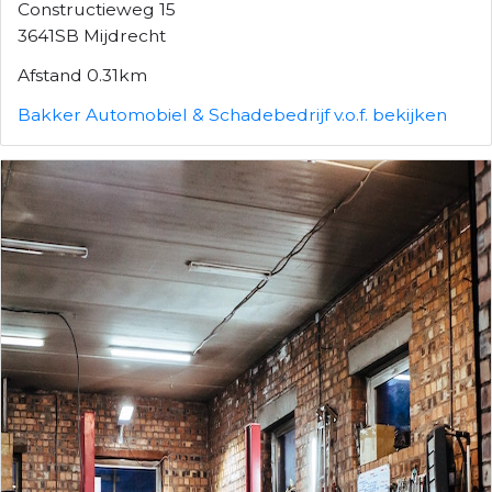
Constructieweg 15
3641SB Mijdrecht
Afstand 0.31km
Bakker Automobiel & Schadebedrijf v.o.f. bekijken