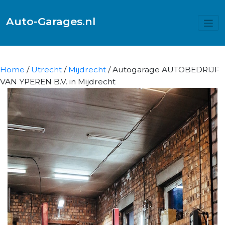
Auto-Garages.nl
Home
/
Utrecht
/
Mijdrecht
/ Autogarage AUTOBEDRIJF
VAN YPEREN B.V. in Mijdrecht