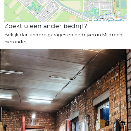
Leaflet
|
©
OpenStreetMap
Zoekt u een ander bedrijf?
Bekijk dan andere garages en bedrijven in Mijdrecht
hieronder.