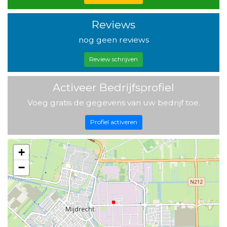
Reviews
nog geen reviews
Review schrijven
Activeer Bedrijfsprofiel
Voeg gratis de gegevens van uw bedrijf toe.
Profiel activeren
+
−