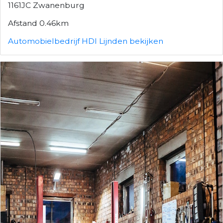
1161JC Zwanenburg
Afstand 0.46km
Automobielbedrijf HDI Lijnden bekijken