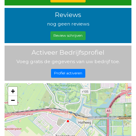
Reviews
nog geen reviews
Review schrijven
Activeer Bedrijfsprofiel
Voeg gratis de gegevens van uw bedrijf toe.
Profiel activeren
+
−