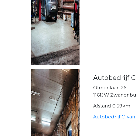
Autobedrijf C
Olmenlaan 26
1161JW Zwanenb
Afstand 0.59km
Autobedrijf C. va