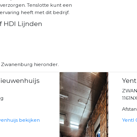
 verzorgen. Tenslotte kunt een
ervaring heeft met dit bedrijf.
f HDI Lijnden
in Zwanenburg hieronder.
Nieuwenhuijs
Yent
ZWAN
rg
1161
Afsta
enhuijs bekijken
Yentl 