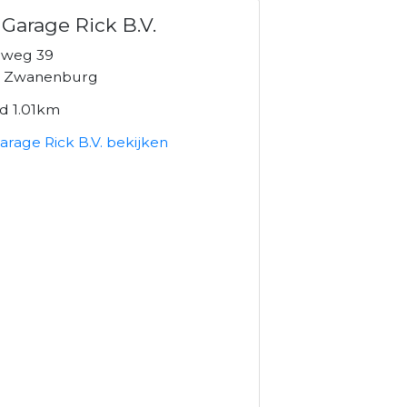
Garage Rick B.V.
nweg 39
K Zwanenburg
nd 1.01km
rage Rick B.V. bekijken