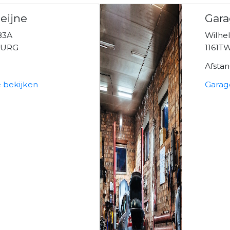
eijne
Gara
83A
Wilhe
BURG
1161T
Afsta
e bekijken
Garag