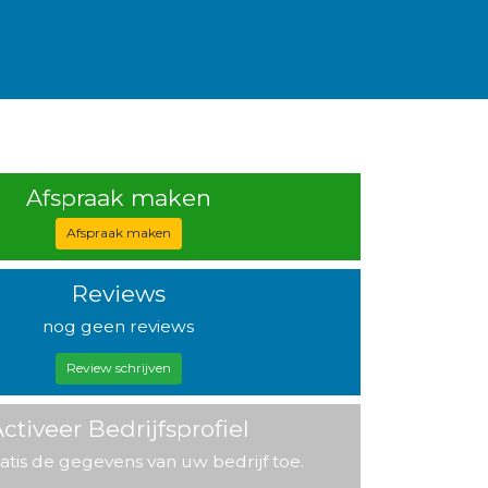
Afspraak maken
Afspraak maken
Reviews
nog geen reviews
Review schrijven
ctiveer Bedrijfsprofiel
atis de gegevens van uw bedrijf toe.