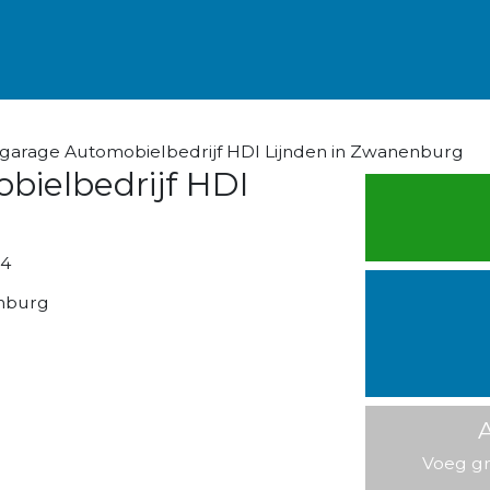
garage Automobielbedrijf HDI Lijnden in Zwanenburg
bielbedrijf HDI
n
24
nburg
A
Voeg gr