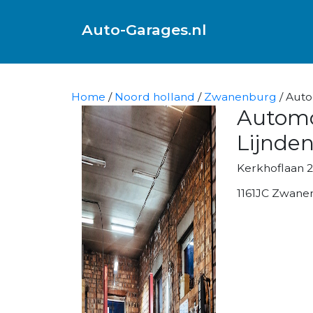
Auto-Garages.nl
Home
/
Noord holland
/
Zwanenburg
/ Auto
Automo
Lijnde
Kerkhoflaan 
1161JC Zwane