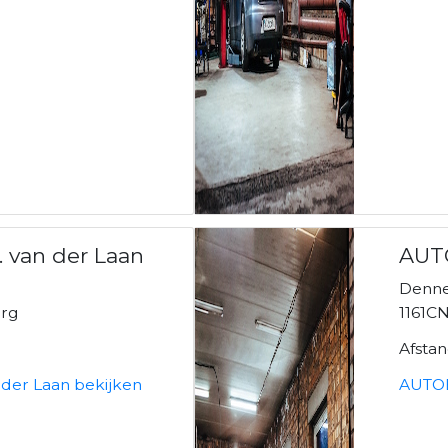
. van der Laan
AUT
Denne
urg
1161C
Afsta
n der Laan bekijken
AUTOB