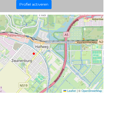
Profiel activeren
Leaflet
|
©
OpenStreetMap