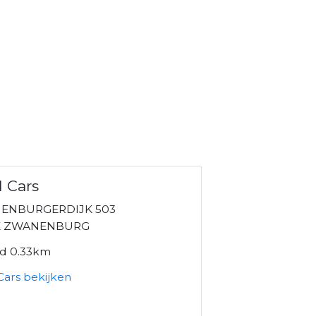
l Cars
ENBURGERDIJK 503
NX ZWANENBURG
nd 0.33km
Cars bekijken