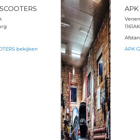
& SCOOTERS
APK 
A
Vene
urg
1161A
Afsta
OTERS bekijken
APK Ga