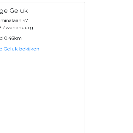
ge Geluk
lminalaan 47
W Zwanenburg
nd 0.46km
e Geluk bekijken