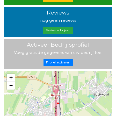
Reviews
nog geen reviews
Review schrijven
Activeer Bedrijfsprofiel
Voeg gratis de gegevens van uw bedrijf toe.
Profiel activeren
+
−