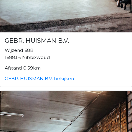
GEBR. HUISMAN B.V.
Wijzend 68B
1688JB Nibbixwoud
Afstand 0.59km
GEBR. HUISMAN B.V. bekijken