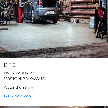
B.T.S.
OVERSPOOR 22
1688JG NIBBIXWOUD
Afstand 0.33km
B.T.S. bekijken