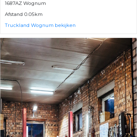
1687AZ Wognum
Afstand 0.05km
Truckland Wognum bekijken