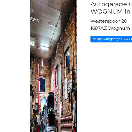
Autogarage
WOGNUM in
Westerspoor 20
1687AZ Wognum
bekijk Autogarage CA