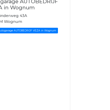
ogarage AUTOBEDRIJF
A in Wognum
inderweg 43A
PM Wognum
 Autogarage AUTOBEDRIJF VEZA in Wognum