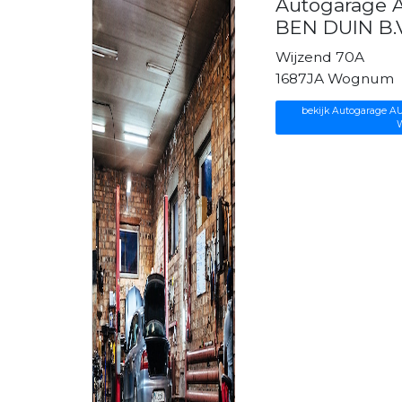
Autogarage
BEN DUIN B.
Wijzend 70A
1687JA Wognum
bekijk Autogarage A