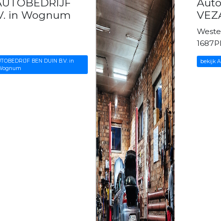
 AUTOBEDRIJF
Aut
V. in Wognum
VEZ
Weste
1687
UTOBEDRIJF BEN DUIN B.V. in
bekijk
Wognum