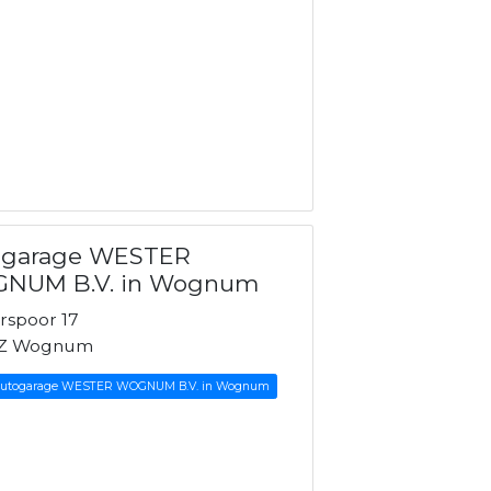
ogarage WESTER
NUM B.V. in Wognum
rspoor 17
AZ Wognum
 Autogarage WESTER WOGNUM B.V. in Wognum