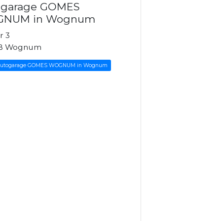
ogarage GOMES
NUM in Wognum
r 3
JB Wognum
 Autogarage GOMES WOGNUM in Wognum