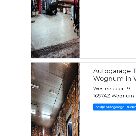
Autogarage 
Wognum in
Westerspoor 19
1687AZ Wognum
bekijk Autogarage Truc