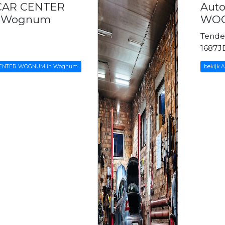
 CAR CENTER
Aut
 Wognum
WOG
Tende
1687
R CENTER WOGNUM in Wognum
bekijk