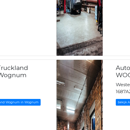
Truckland
Aut
 Wognum
WOG
Weste
1687
kland Wognum in Wognum
bekijk