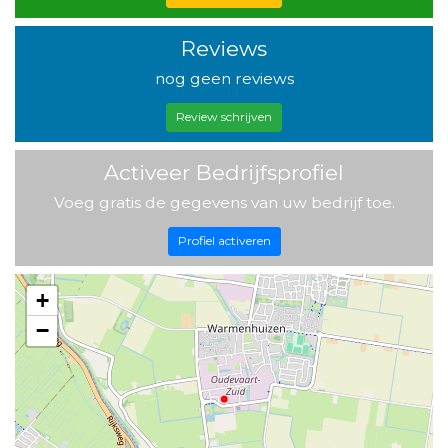
Reviews
nog geen reviews
Review schrijven
Activeer Bedrijfsprofiel
Voeg gratis de gegevens van uw bedrijf toe.
Profiel activeren
+
−