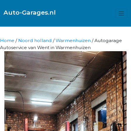
Auto-Garages.nl
Home
/
Noord holland
/
Warmenhuizen
/ Autogarage
Autoservice van Went in Warmenhuizen