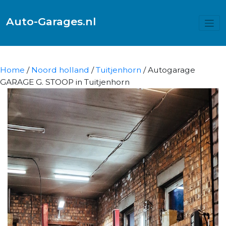
Auto-Garages.nl
Home
/
Noord holland
/
Tuitjenhorn
/ Autogarage
GARAGE G. STOOP in Tuitjenhorn