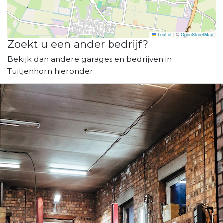
Leaflet
|
©
OpenStreetMap
Zoekt u een ander bedrijf?
Bekijk dan andere garages en bedrijven in
Tuitjenhorn hieronder.