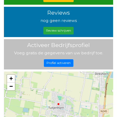
Reviews
nog geen reviews
Review schrijven
Activeer Bedrijfsprofiel
Voeg gratis de gegevens van uw bedrijf toe.
Profiel activeren
+
−