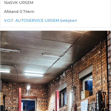
1645VK URSEM
Afstand 0.74km
V.O.F. AUTOSERVICE URSEM bekijken