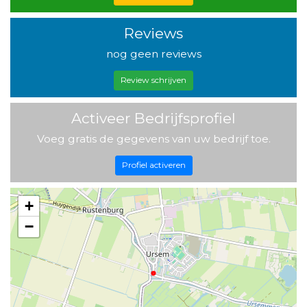
Reviews
nog geen reviews
Review schrijven
Activeer Bedrijfsprofiel
Voeg gratis de gegevens van uw bedrijf toe.
Profiel activeren
+
−