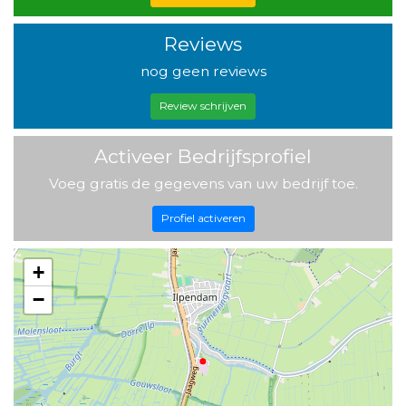
Reviews
nog geen reviews
Review schrijven
Activeer Bedrijfsprofiel
Voeg gratis de gegevens van uw bedrijf toe.
Profiel activeren
+
−