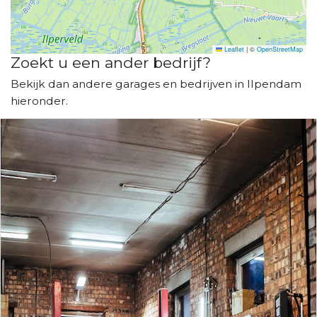
Leaflet
|
©
OpenStreetMap
Zoekt u een ander bedrijf?
Bekijk dan andere garages en bedrijven in Ilpendam
hieronder.