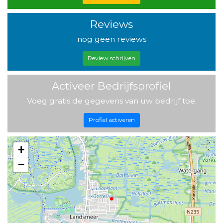
Reviews
nog geen reviews
Review schrijven
Activeer Bedrijfsprofiel
Voeg gratis de gegevens van uw bedrijf toe.
Profiel activeren
+
−