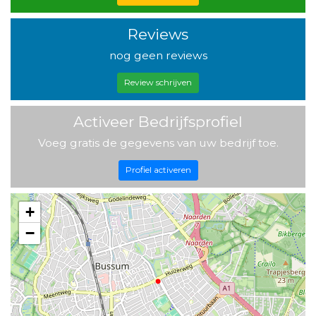
Reviews
nog geen reviews
Review schrijven
Activeer Bedrijfsprofiel
Voeg gratis de gegevens van uw bedrijf toe.
Profiel activeren
+
−