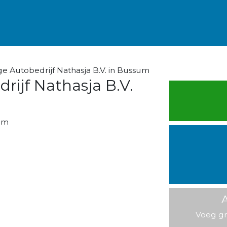
e Autobedrijf Nathasja B.V. in Bussum
rijf Nathasja B.V.
um
A
Voeg gr