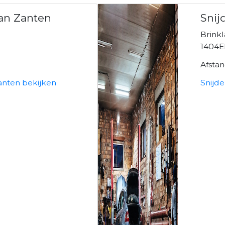
van Zanten
Snij
Brinkl
1404E
Afsta
anten bekijken
Snijd