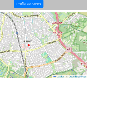
Profiel activeren
Leaflet
|
©
OpenStreetMap