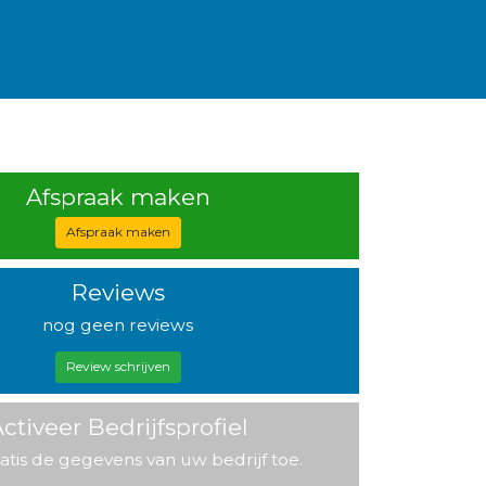
Afspraak maken
Afspraak maken
Reviews
nog geen reviews
Review schrijven
ctiveer Bedrijfsprofiel
atis de gegevens van uw bedrijf toe.