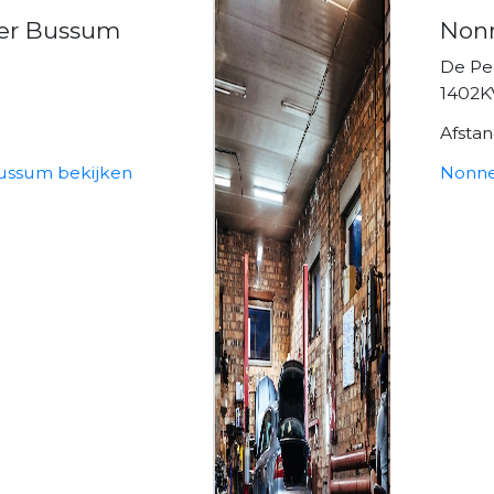
er Bussum
Nonn
De Pe
1402K
Afsta
ussum bekijken
Nonne