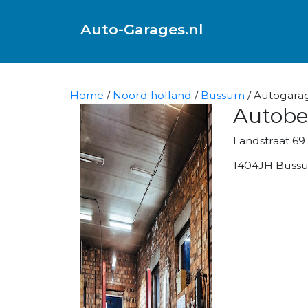
Auto-Garages.nl
Home
/
Noord holland
/
Bussum
/ Autogarag
Autobed
Landstraat 69
1404JH Buss