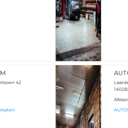
UM
AUT
antsoen 42
Laard
1402
Afsta
kijken
AUTOS