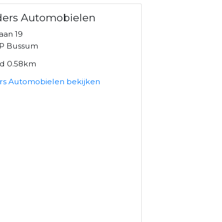
ders Automobielen
aan 19
P Bussum
nd 0.58km
ers Automobielen bekijken