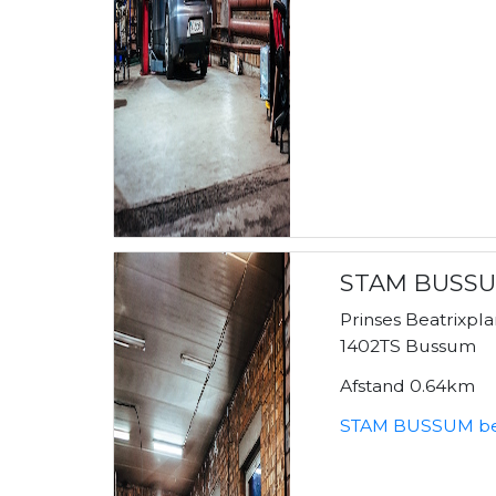
STAM BUSS
Prinses Beatrixpl
1402TS Bussum
Afstand 0.64km
STAM BUSSUM be