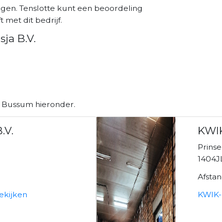
orgen. Tenslotte kunt een beoordeling
 met dit bedrijf.
ja B.V.
n Bussum hieronder.
.V.
KWIK
Prinse
1404J
Afsta
bekijken
KWIK-