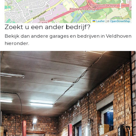
Leaflet
|
©
OpenStreetMap
Zoekt u een ander bedrijf?
Bekijk dan andere garages en bedrijven in Veldhoven
hieronder.