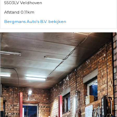
5503LV Veldhoven
Afstand 0.11km
Bergmans Auto's B.V. bekijken