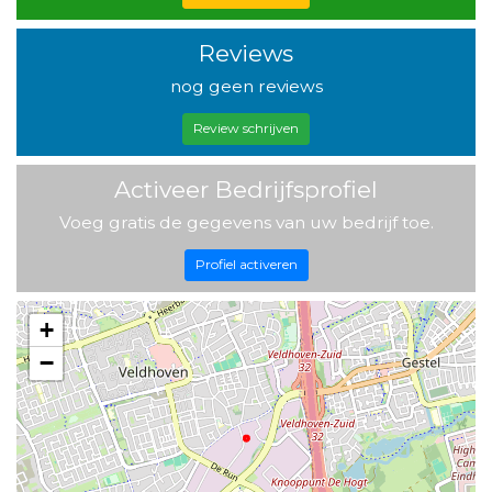
Reviews
nog geen reviews
Review schrijven
Activeer Bedrijfsprofiel
Voeg gratis de gegevens van uw bedrijf toe.
Profiel activeren
+
−