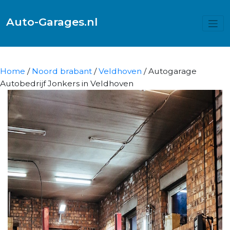
Auto-Garages.nl
Home
/
Noord brabant
/
Veldhoven
/ Autogarage
Autobedrijf Jonkers in Veldhoven