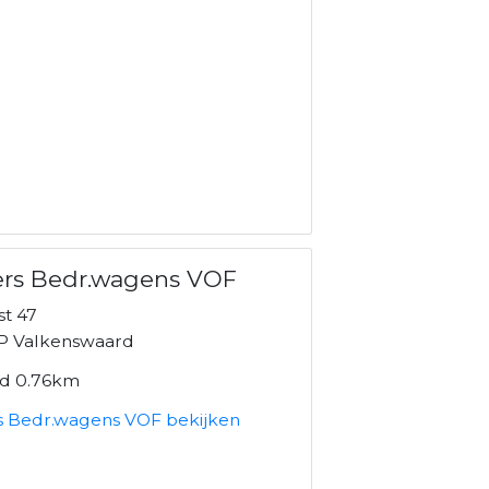
ers Bedr.wagens VOF
st 47
P Valkenswaard
nd 0.76km
rs Bedr.wagens VOF bekijken