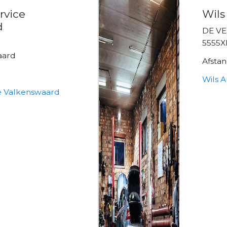
rvice
Wils
d
DE VE
5555
aard
Afsta
Wils A
ce Valkenswaard