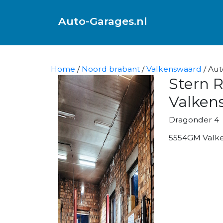
Auto-Garages.nl
Home
/
Noord brabant
/
Valkenswaard
/ Aut
Stern 
Valken
Dragonder 4
5554GM Valk