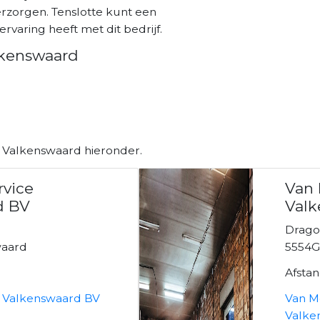
rzorgen. Tenslotte kunt een
ervaring heeft met dit bedrijf.
lkenswaard
n Valkenswaard hieronder.
rvice
Van 
d BV
Val
Drago
waard
5554G
Afsta
e Valkenswaard BV
Van M
Valke