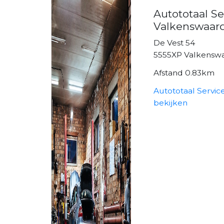
Autototaal Se
Valkenswaar
De Vest 54
5555XP Valkensw
Afstand 0.83km
Autototaal Servi
bekijken