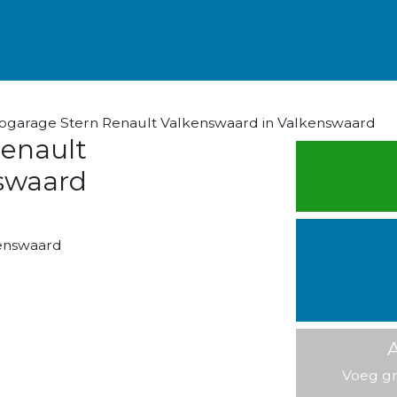
ogarage Stern Renault Valkenswaard in Valkenswaard
Renault
swaard
enswaard
A
Voeg gr