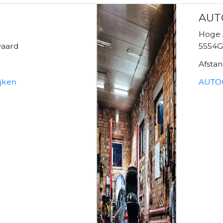
AUT
Hoge 
waard
5554G
Afsta
ijken
AUTO