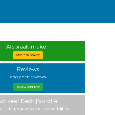
Afspraak maken
Afspraak maken
Reviews
nog geen reviews
Review schrijven
ctiveer Bedrijfsprofiel
atis de gegevens van uw bedrijf toe.