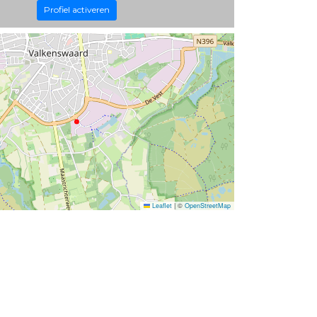
Profiel activeren
Leaflet
|
©
OpenStreetMap