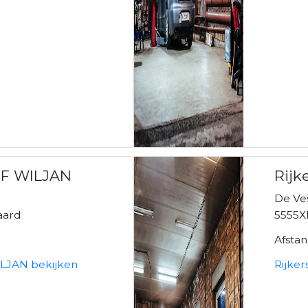
F WILJAN
Rijk
De Ve
aard
5555X
Afsta
LJAN bekijken
Rijke