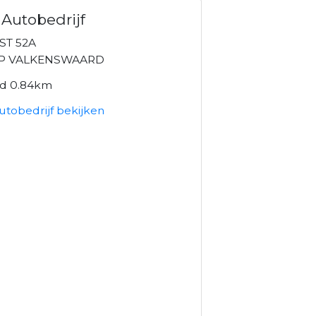
 Autobedrijf
ST 52A
XP VALKENSWAARD
nd 0.84km
utobedrijf bekijken