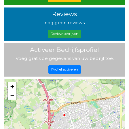
Reviews
nog geen reviews
Review schrijven
Activeer Bedrijfsprofiel
Voeg gratis de gegevens van uw bedrijf toe.
Profiel activeren
+
−