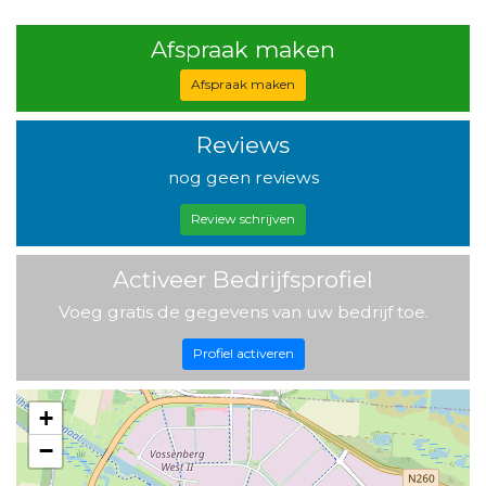
Afspraak maken
Afspraak maken
Reviews
nog geen reviews
Review schrijven
Activeer Bedrijfsprofiel
Voeg gratis de gegevens van uw bedrijf toe.
Profiel activeren
+
−