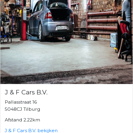
J & F Cars B.V.
Pallasstraat 16
5048CJ Tilburg
Afstand 2.22km
J & F Cars B.V. bekijken