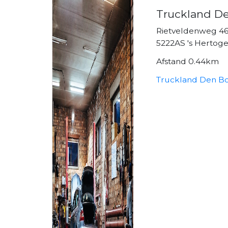
Truckland D
Rietveldenweg 4
5222AS 's Hertog
Afstand 0.44km
Truckland Den Bo