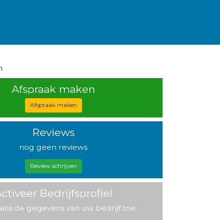
h
Afspraak maken
Afspraak maken
Reviews
nog geen reviews
Review schrijven
ctiveer Bedrijfsprofiel
atis de gegevens van uw bedrijf toe.