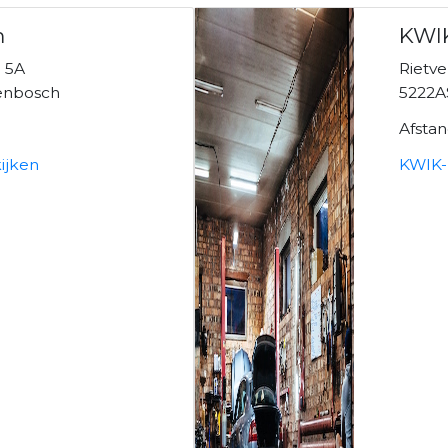
m
KWIK
 5A
Rietv
enbosch
5222A
Afsta
ijken
KWIK-