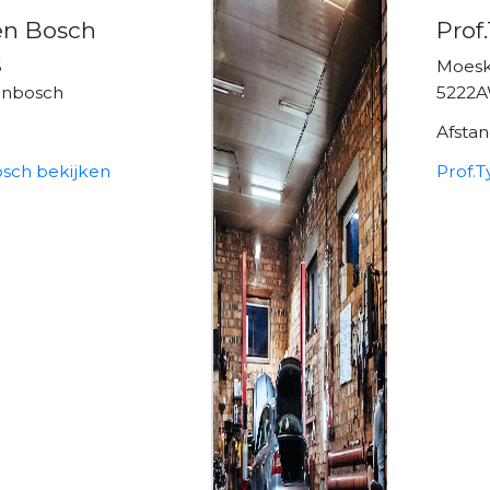
en Bosch
Prof
6
Moes
enbosch
5222A
Afsta
sch bekijken
Prof.