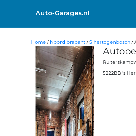
Auto-Garages.nl
Home
/
Noord brabant
/
S hertogenbosch
/ 
Autobe
Ruiterskamp
5222BB 's He