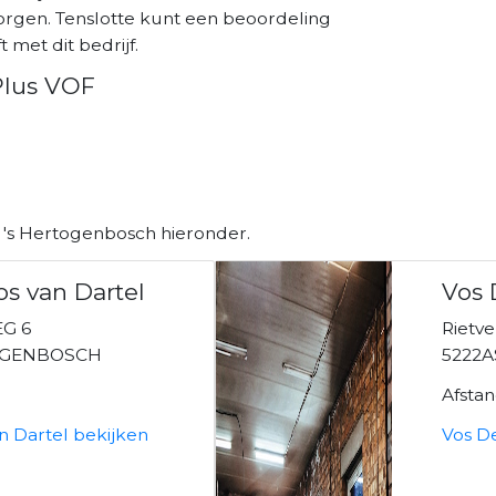
orgen. Tenslotte kunt een beoordeling
 met dit bedrijf.
Plus VOF
 's Hertogenbosch hieronder.
os van Dartel
Vos 
G 6
Rietv
TOGENBOSCH
5222A
Afsta
an Dartel bekijken
Vos De