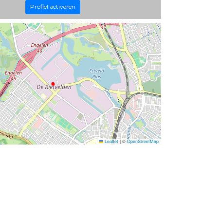
Profiel activeren
Leaflet
|
©
OpenStreetMap