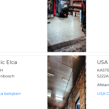
ic Elca
USA 
3H
KAST
enbosch
5222
Afsta
ca bekijken
USA C