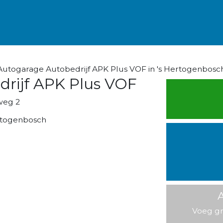
Autogarage Autobedrijf APK Plus VOF in 's Hertogenbosc
drijf APK Plus VOF
weg 2
rtogenbosch
A
Voeg gr