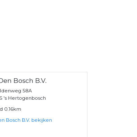
Den Bosch B.V.
eldenweg 58A
S 's Hertogenbosch
nd 0.16km
n Bosch B.V. bekijken