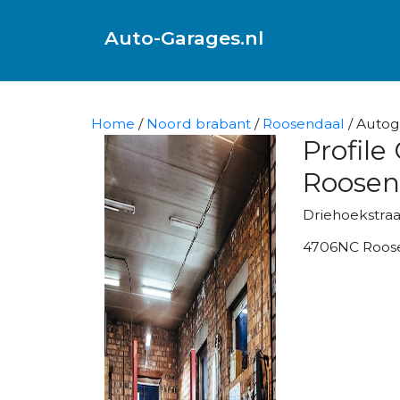
Auto-Garages.nl
Home
/
Noord brabant
/
Roosendaal
/ Autog
Profile
Roosen
Driehoekstraa
4706NC Roos