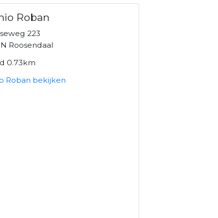
mio Roban
seweg 223
N Roosendaal
nd 0.73km
o Roban bekijken