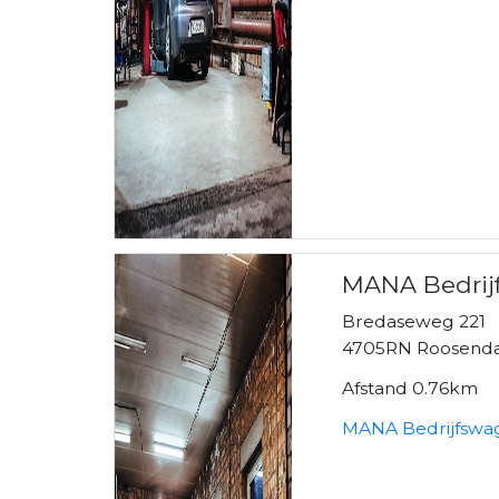
MANA Bedrij
Bredaseweg 221
4705RN Roosenda
Afstand 0.76km
MANA Bedrijfswag