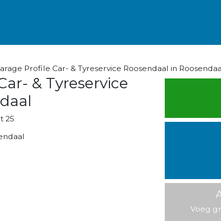
arage Profile Car- & Tyreservice Roosendaal in Roosendaa
 Car- & Tyreservice
daal
t 25
endaal
A
Voeg gr