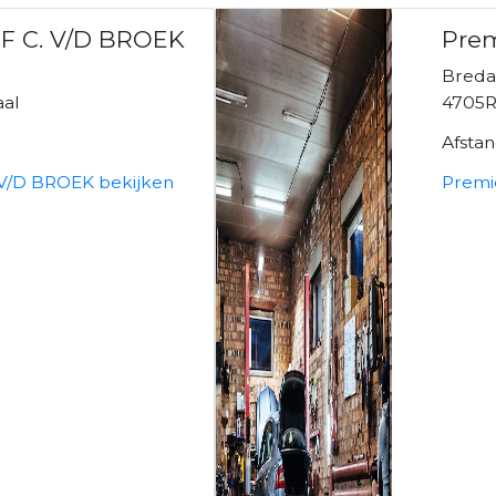
F C. V/D BROEK
Pre
Breda
al
4705R
Afsta
V/D BROEK bekijken
Premi