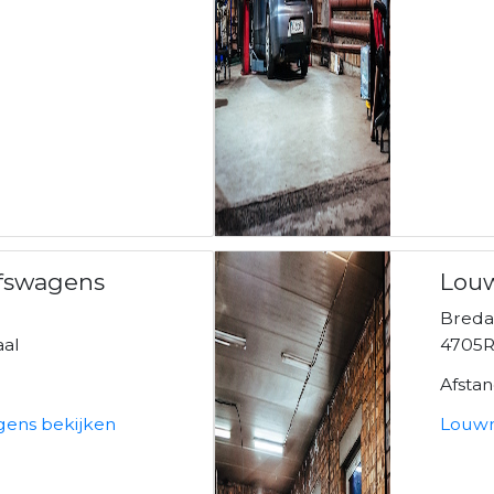
fswagens
Lou
Breda
al
4705R
Afsta
ens bekijken
Louwm