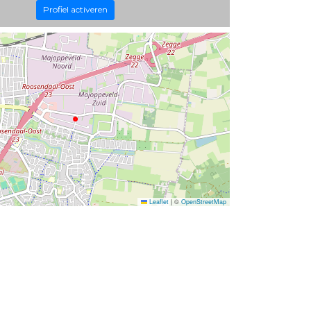
Profiel activeren
Leaflet
|
©
OpenStreetMap