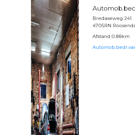
Automob.bed
Bredaseweg 241
4705RN Roosenda
Afstand 0.88km
Automob.bedr.van