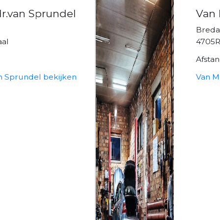
r.van Sprundel
Van
Breda
al
4705R
Afsta
 Sprundel bekijken
Van M