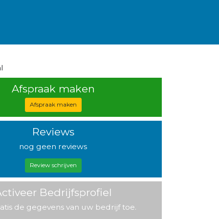
l
Afspraak maken
Afspraak maken
Reviews
nog geen reviews
Review schrijven
ctiveer Bedrijfsprofiel
atis de gegevens van uw bedrijf toe.