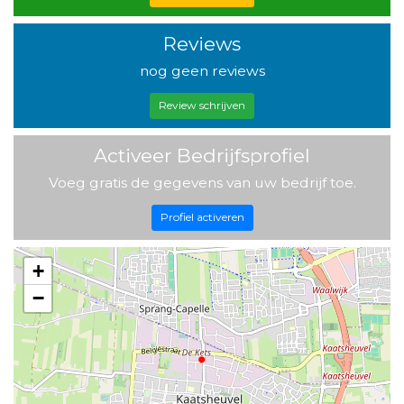
Reviews
nog geen reviews
Review schrijven
Activeer Bedrijfsprofiel
Voeg gratis de gegevens van uw bedrijf toe.
Profiel activeren
+
−