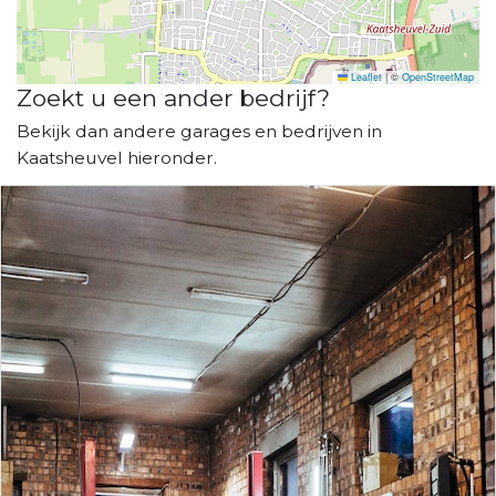
Leaflet
|
©
OpenStreetMap
Zoekt u een ander bedrijf?
Bekijk dan andere garages en bedrijven in
Kaatsheuvel hieronder.