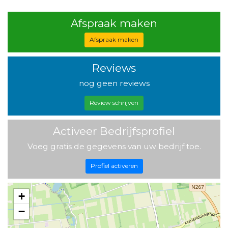
Afspraak maken
Afspraak maken
Reviews
nog geen reviews
Review schrijven
Activeer Bedrijfsprofiel
Voeg gratis de gegevens van uw bedrijf toe.
Profiel activeren
+
−