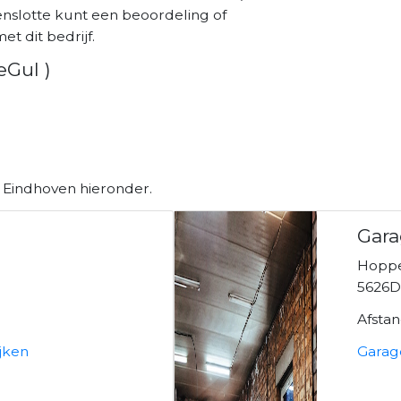
enslotte kunt een beoordeling of
et dit bedrijf.
eGul )
n Eindhoven hieronder.
Gara
Hoppe
n
5626D
Afsta
jken
Garag