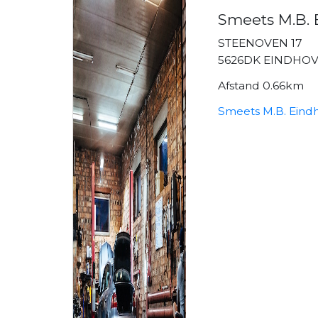
Smeets M.B. 
STEENOVEN 17
5626DK EINDHO
Afstand 0.66km
Smeets M.B. Eindh