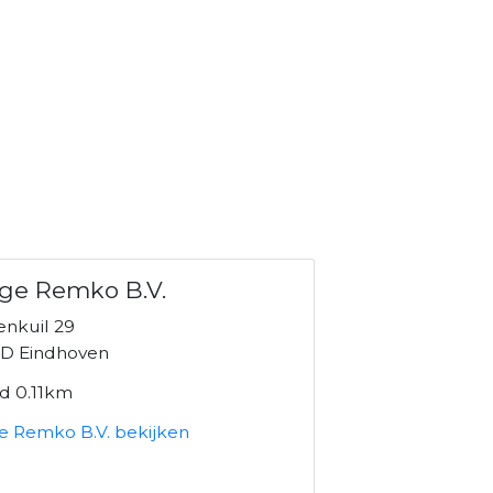
ge Remko B.V.
nkuil 29
D Eindhoven
nd 0.11km
e Remko B.V. bekijken