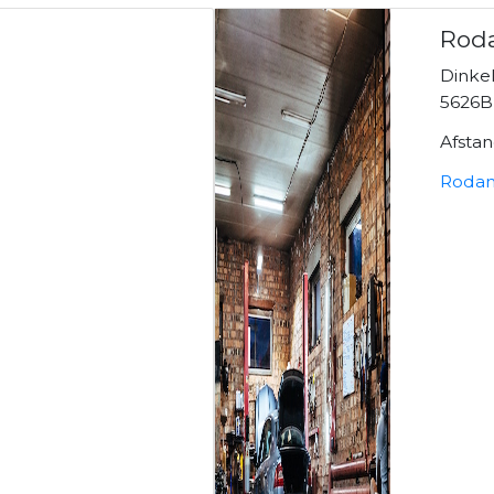
Rod
Dinkel
n
5626B
Afsta
Rodan