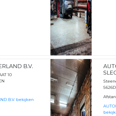
RLAND B.V.
AUT
SLEG
AT 10
EN
Steen
5626D
Afsta
D B.V. bekijken
AUTOB
bekij