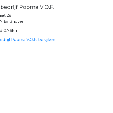
bedrijf Popma V.O.F.
raat 28
N Eindhoven
nd 0.76km
edrijf Popma V.O.F. bekijken