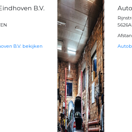
Eindhoven B.V.
Auto
Rijnst
VEN
5626A
Afsta
oven B.V. bekijken
Autob