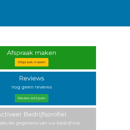
Afspraak maken
Afspraak maken
Reviews
nog geen reviews
Review schrijven
ctiveer Bedrijfsprofiel
atis de gegevens van uw bedrijf toe.