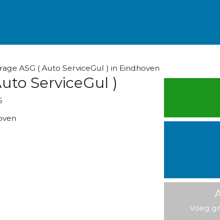
rage ASG ( Auto ServiceGul ) in Eindhoven
uto ServiceGul )
6
oven
A
Voeg gr