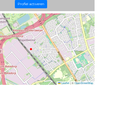
Profiel activeren
Leaflet
|
©
OpenStreetMap