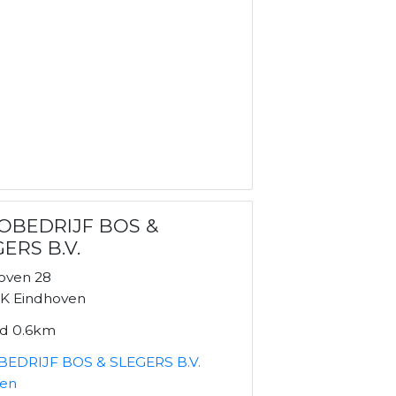
OBEDRIJF BOS &
ERS B.V.
oven 28
K Eindhoven
nd 0.6km
EDRIJF BOS & SLEGERS B.V.
ken