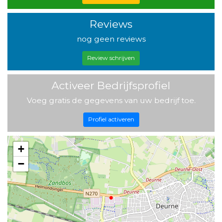
Reviews
nog geen reviews
Review schrijven
Activeer Bedrijfsprofiel
Voeg gratis de gegevens van uw bedrijf toe.
Profiel activeren
+
−