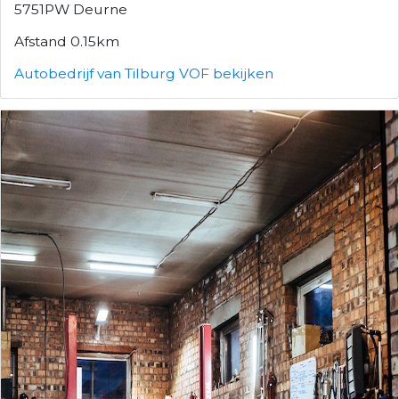
5751PW Deurne
Afstand 0.15km
Autobedrijf van Tilburg VOF bekijken