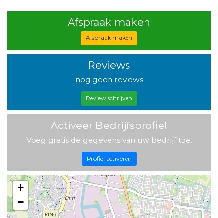
Afspraak maken
Afspraak maken
Reviews
nog geen reviews
Review schrijven
Activeer Bedrijfsprofiel
Voeg gratis de gegevens van uw bedrijf toe.
Profiel activeren
+
−