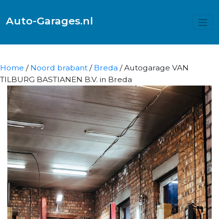
Auto-Garages.nl
Home
/
Noord brabant
/
Breda
/ Autogarage VAN
TILBURG BASTIANEN B.V. in Breda