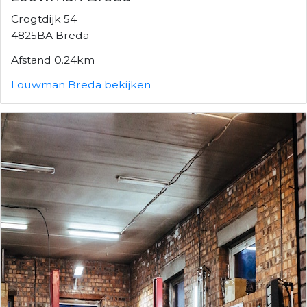
Crogtdijk 54
4825BA Breda
Afstand 0.24km
Louwman Breda bekijken