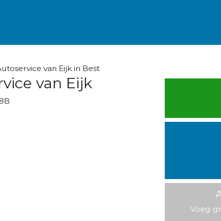
toservice van Eijk in Best
vice van Eijk
8B
A
Voeg gr