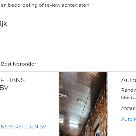
 een beoordeling of review achterlaten
ijk
 Best hieronder.
F HANS
Auto
 BV
Randw
5683C
Afsta
Auto 
ANS VERSTEDEN BV