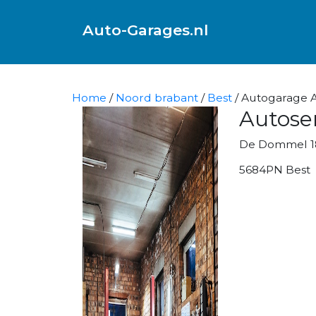
Auto-Garages.nl
Home
/
Noord brabant
/
Best
/ Autogarage Au
Autoser
De Dommel 1
5684PN Best