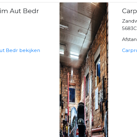
im Aut Bedr
Carp
Zand
5683C
Afsta
t Bedr bekijken
Carpr