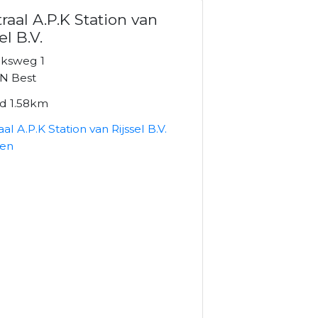
raal A.P.K Station van
el B.V.
eksweg 1
N Best
nd 1.58km
al A.P.K Station van Rijssel B.V.
ken