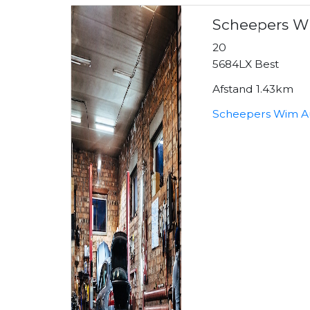
Scheepers W
20
5684LX Best
Afstand 1.43km
Scheepers Wim Au