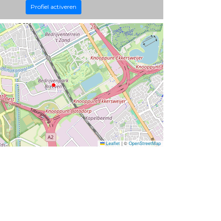
Profiel activeren
Leaflet
|
©
OpenStreetMap