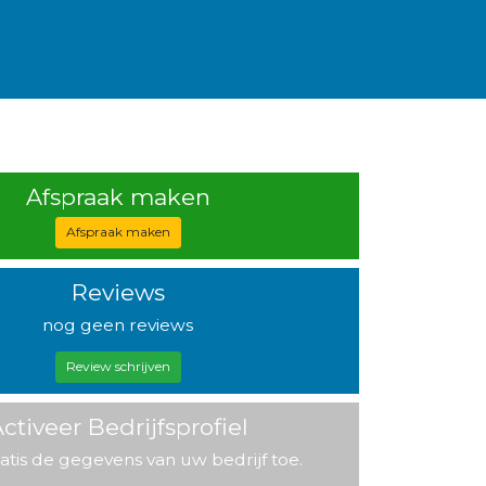
Afspraak maken
Afspraak maken
Reviews
nog geen reviews
Review schrijven
ctiveer Bedrijfsprofiel
atis de gegevens van uw bedrijf toe.