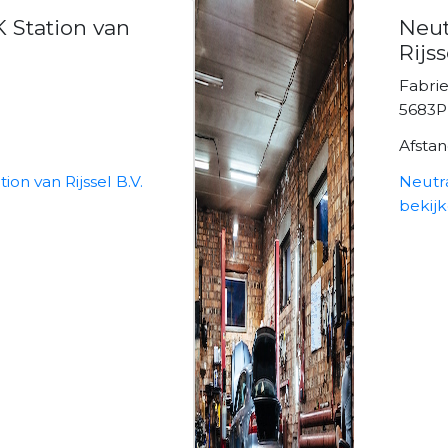
K Station van
Neut
Rijss
Fabri
5683P
Afsta
ion van Rijssel B.V.
Neutra
bekij