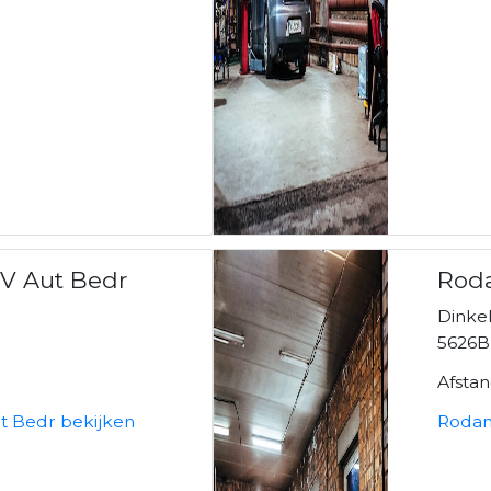
V Aut Bedr
Rod
Dinkel
5626B
Afsta
t Bedr bekijken
Rodan