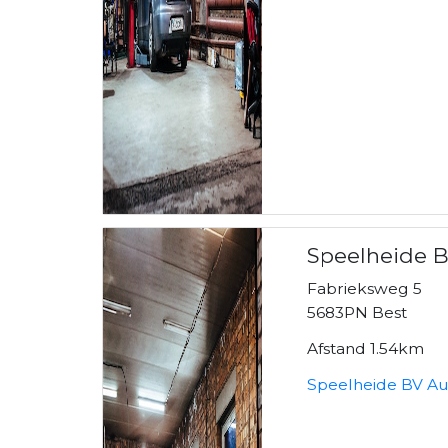
Speelheide B
Fabrieksweg 5
5683PN Best
Afstand 1.54km
Speelheide BV Au