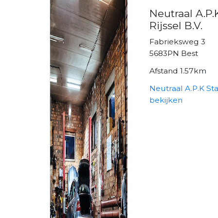
Neutraal A.P.
Rijssel B.V.
Fabrieksweg 3
5683PN Best
Afstand 1.57km
Neutraal A.P.K Stat
bekijken