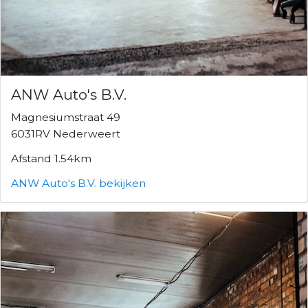
ANW Auto's B.V.
Magnesiumstraat 49
6031RV Nederweert
Afstand 1.54km
ANW Auto's B.V. bekijken