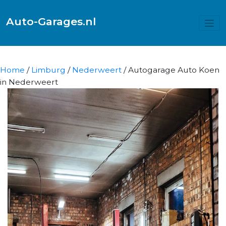
Auto-Garages.nl
Home
/
Limburg
/
Nederweert
/ Autogarage Auto Koen
in Nederweert