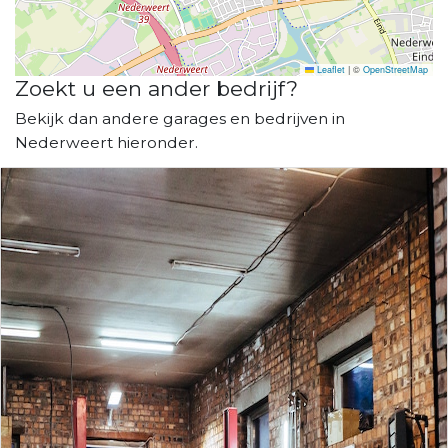
Leaflet
|
©
OpenStreetMap
Zoekt u een ander bedrijf?
Bekijk dan andere garages en bedrijven in
Nederweert hieronder.