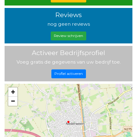
Reviews
nog geen reviews
Review schrijven
Activeer Bedrijfsprofiel
Voeg gratis de gegevens van uw bedrijf toe.
Profiel activeren
+
−