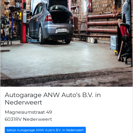
Autogarage ANW Auto's B.V. in
Nederweert
Magnesiumstraat 49
6031RV Nederweert
bekijk Autogarage ANW Auto's B.V. in Nederweert