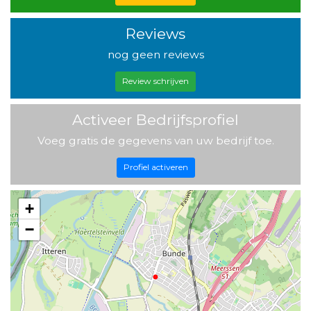
Reviews
nog geen reviews
Review schrijven
Activeer Bedrijfsprofiel
Voeg gratis de gegevens van uw bedrijf toe.
Profiel activeren
+
−