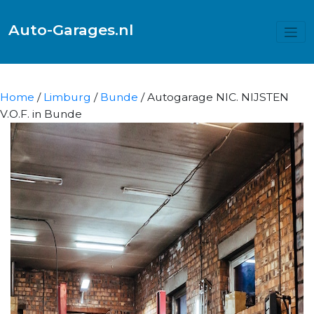
Auto-Garages.nl
Home
/
Limburg
/
Bunde
/ Autogarage NIC. NIJSTEN
V.O.F. in Bunde