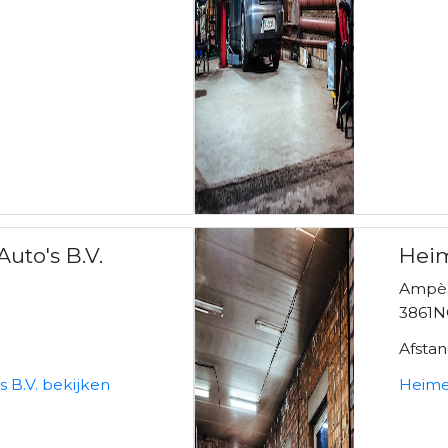
uto's B.V.
Heim
Ampèr
3861N
Afsta
 B.V. bekijken
Heime