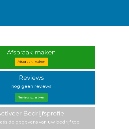
Afspraak maken
Afspraak maken
Reviews
nog geen reviews
Review schrijven
ctiveer Bedrijfsprofiel
atis de gegevens van uw bedrijf toe.