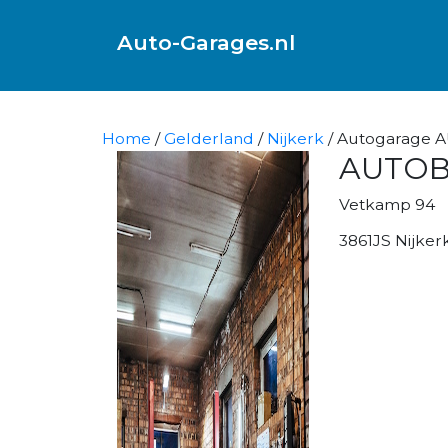
Auto-Garages.nl
Home
/
Gelderland
/
Nijkerk
/ Autogarage A
AUTOB
Vetkamp 94
3861JS Nijker