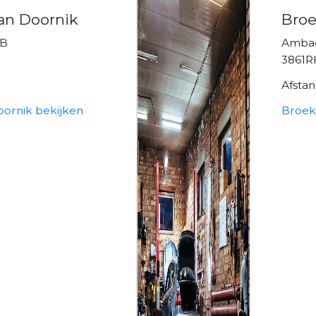
van Doornik
Broe
1B
Ambac
3861R
Afsta
oornik bekijken
Broek