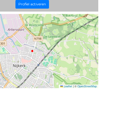
Profiel activeren
Leaflet
|
©
OpenStreetMap