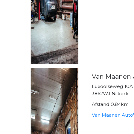
Van Maanen A
Luxoolseweg 10A
3862WJ Nijkerk
Afstand 0.84km
Van Maanen Auto's