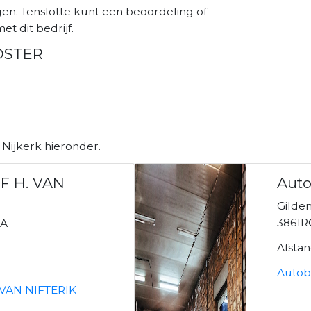
n. Tenslotte kunt een beoordeling of
et dit bedrijf.
OSTER
 Nijkerk hieronder.
F H. VAN
Auto
Gilden
3861R
3A
Afsta
Autob
VAN NIFTERIK