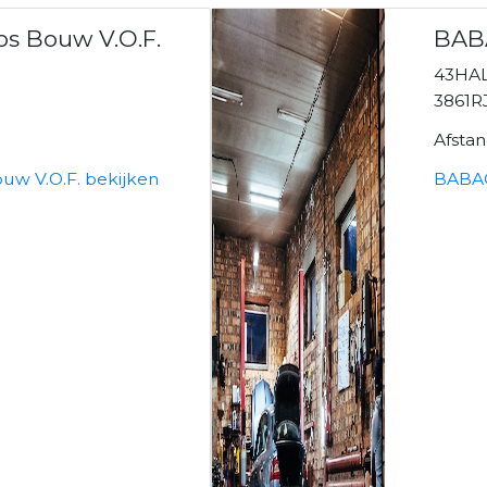
os Bouw V.O.F.
BAB
6
43HAL
3861R
Afsta
ouw V.O.F. bekijken
BABAC