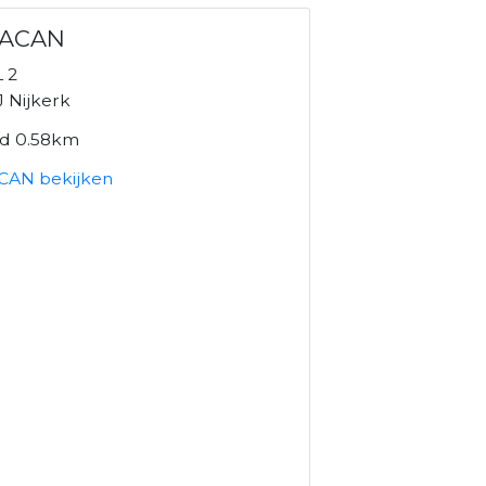
ACAN
 2
J Nijkerk
nd 0.58km
AN bekijken