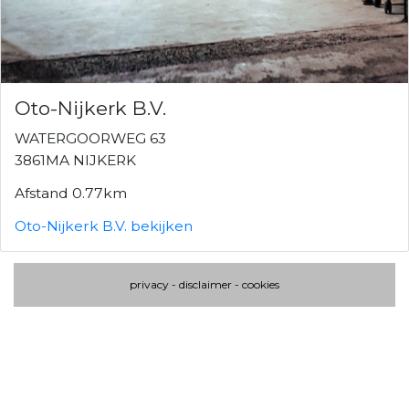
Oto-Nijkerk B.V.
WATERGOORWEG 63
3861MA NIJKERK
Afstand 0.77km
Oto-Nijkerk B.V. bekijken
privacy
-
disclaimer
-
cookies