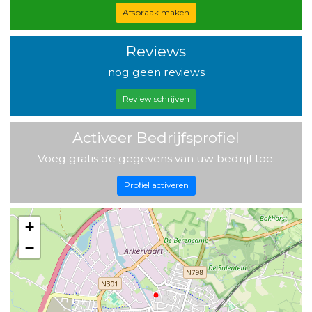
Afspraak maken
Reviews
nog geen reviews
Review schrijven
Activeer Bedrijfsprofiel
Voeg gratis de gegevens van uw bedrijf toe.
Profiel activeren
+
−