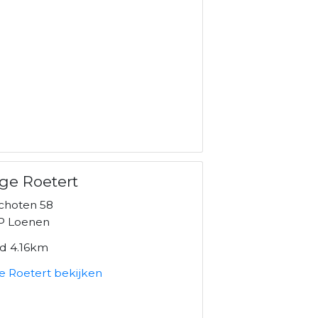
ge Roetert
choten 58
P Loenen
nd 4.16km
e Roetert bekijken