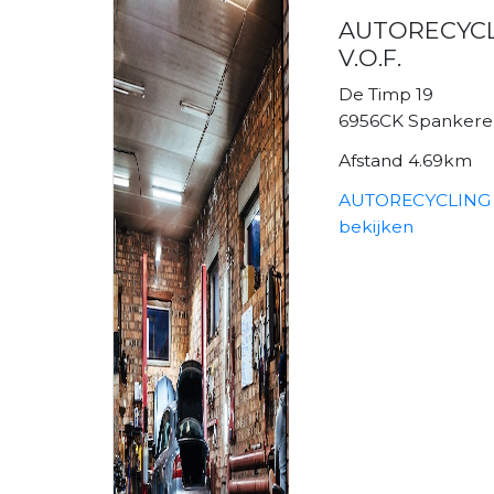
AUTORECYCL
V.O.F.
De Timp 19
6956CK Spankere
Afstand 4.69km
AUTORECYCLING D
bekijken