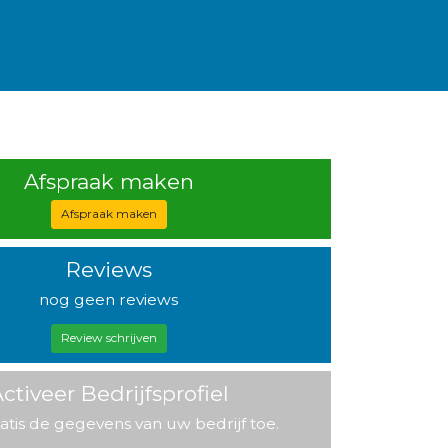
Afspraak maken
Afspraak maken
Reviews
nog geen reviews
Review schrijven
ctiveer Bedrijfsprofiel
atis de gegevens van uw bedrijf toe.