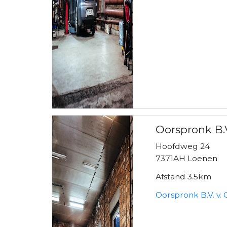
Oorspronk B.V.
Hoofdweg 24
7371AH Loenen
Afstand 3.5km
Oorspronk B.V. v. 