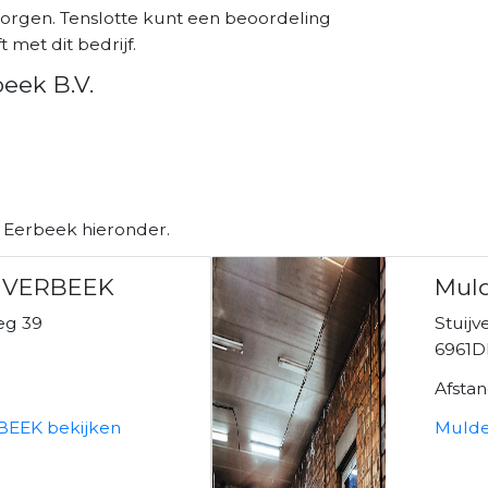
orgen. Tenslotte kunt een beoordeling
 met dit bedrijf.
eek B.V.
n Eerbeek hieronder.
 VERBEEK
Muld
eg 39
Stuijv
6961D
Afsta
EEK bekijken
Mulde