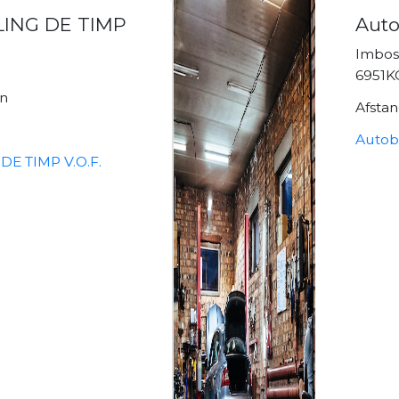
ING DE TIMP
Auto
Imbos
6951K
n
Afsta
Autobe
E TIMP V.O.F.