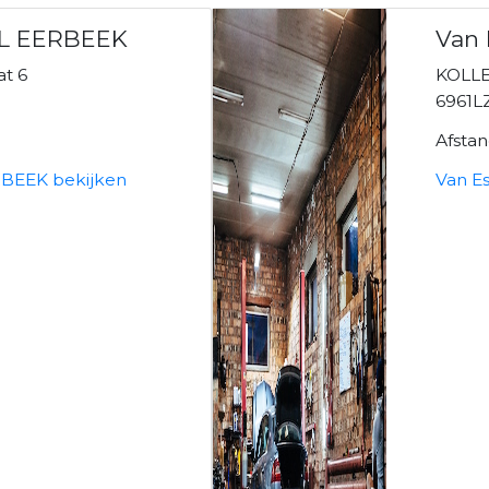
L EERBEEK
Van 
at 6
KOLL
6961L
Afsta
BEEK bekijken
Van E