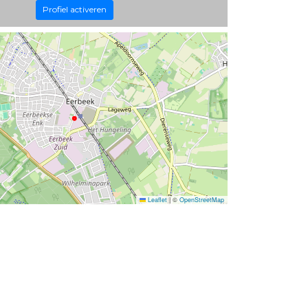
Profiel activeren
Leaflet
|
©
OpenStreetMap