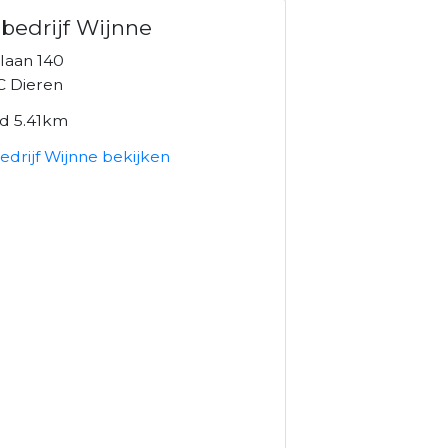
bedrijf Wijnne
laan 140
C Dieren
nd 5.41km
drijf Wijnne bekijken