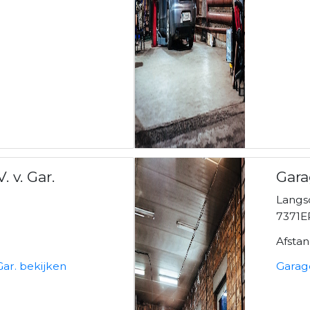
 v. Gar.
Gara
Langs
7371E
Afsta
Gar. bekijken
Garag