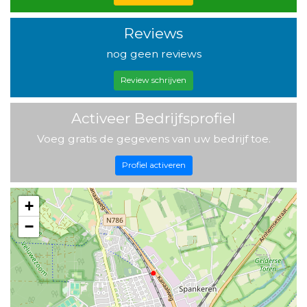
Reviews
nog geen reviews
Review schrijven
Activeer Bedrijfsprofiel
Voeg gratis de gegevens van uw bedrijf toe.
Profiel activeren
+
−