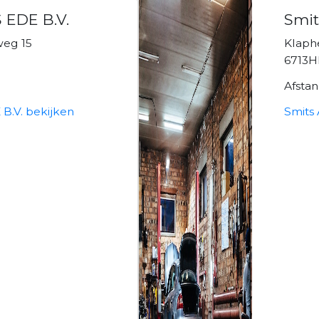
EDE B.V.
Smit
weg 15
Klaph
6713H
Afsta
.V. bekijken
Smits