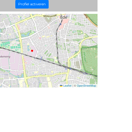
Profiel activeren
Leaflet
|
©
OpenStreetMap