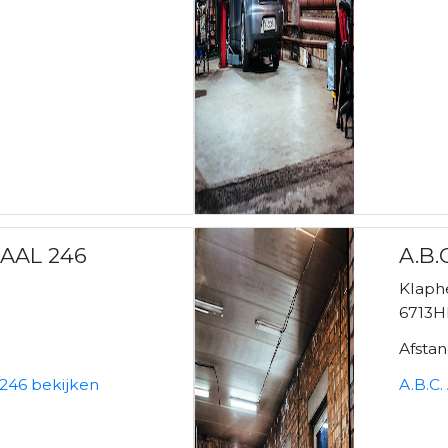
IAAL 246
A.B.
Klaph
6713H
Afsta
 246 bekijken
A.B.C