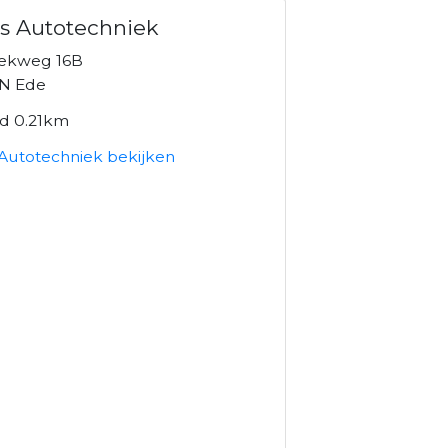
s Autotechniek
ekweg 16B
N Ede
nd 0.21km
 Autotechniek bekijken