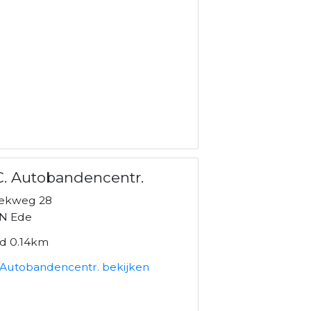
C. Autobandencentr.
ekweg 28
N Ede
nd 0.14km
. Autobandencentr. bekijken