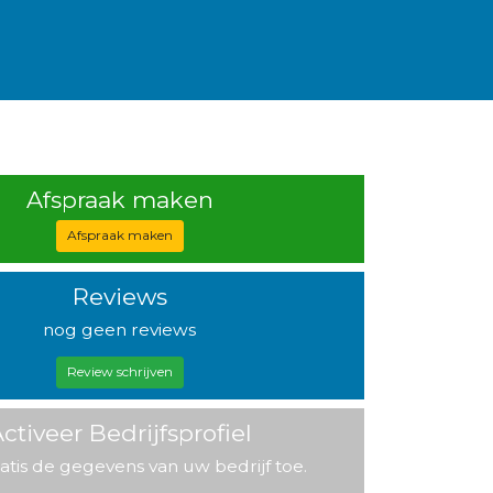
Afspraak maken
Afspraak maken
Reviews
nog geen reviews
Review schrijven
ctiveer Bedrijfsprofiel
atis de gegevens van uw bedrijf toe.