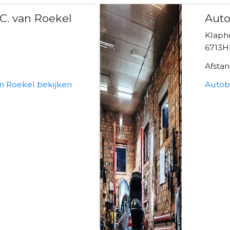
.C. van Roekel
Auto
Klaph
6713H
Afsta
an Roekel bekijken
Autob