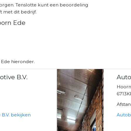
orgen. Tenslotte kunt een beoordeling
 met dit bedrijf.
oorn Ede
 Ede hieronder.
tive B.V.
Auto
Hoorn
6713K
Afsta
B.V. bekijken
Autobe