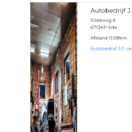
Autobedrijf J
Elleboog 6
6713KP Ede
Afstand 0.08km
Autobedrijf J.C. v